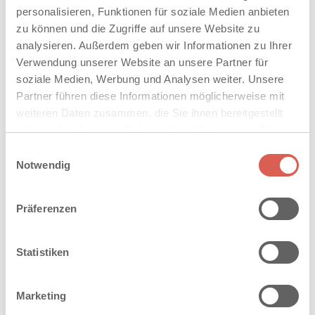
personalisieren, Funktionen für soziale Medien anbieten
zu können und die Zugriffe auf unsere Website zu
analysieren. Außerdem geben wir Informationen zu Ihrer
Verwendung unserer Website an unsere Partner für
soziale Medien, Werbung und Analysen weiter. Unsere
Partner führen diese Informationen möglicherweise mit
weiteren Daten zusammen, die Sie ihnen bereitgestellt
haben oder die sie im Rahmen Ihrer Nutzung der Dienste
gesammelt haben. Sie geben Einwilligung zu unseren
Einwilligungsauswahl
Cookies, wenn Sie unsere Webseite weiterhin nutzen.
Notwendig
Präferenzen
Stadtgarten mit klaren Strukturen
Statistiken
in Stuttgart-Weilimdorf
2 MB
Marketing
PDF herunterladen